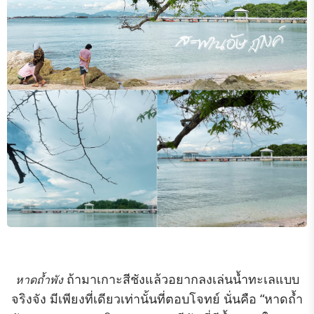
ถ้ามาเกาะสีชังแล้วอยากลงเล่นน้ำทะเลแบบ
หาดถ้ำพัง
จริงจัง มีเพียงที่เดียวเท่านั้นที่ตอบโจทย์ นั่นคือ “หาดถ้ำ