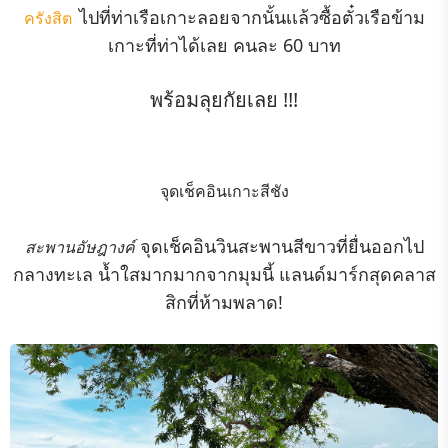
ไปที่ท่าเรือเกาะลอยจากนั้นเเล้วซื้อตั๋วเรือข้าม
ครังสิต
เกาะที่ท่าได้เลย คนละ 60 บาท
พร้อมลุยกัยเลย !!!
จุดเช็คอินเกาะสีชัง
จุดเช็คอินวินสะพานสีขาวที่ยื่นออกไป
สะพานอัษฎางค์
กลางทะเล น้ำใสมากมากจากมุมนี้ แลนด์มาร์กสุดคลาส
สิกที่ห้ามพลาด!