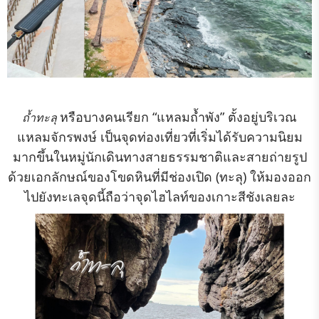
หรือบางคนเรียก “แหลมถ้ำพัง” ตั้งอยู่บริเวณ
ถ้ำทะลุ
แหลมจักรพงษ์ เป็นจุดท่องเที่ยวที่เริ่มได้รับความนิยม
มากขึ้นในหมู่นักเดินทางสายธรรมชาติและสายถ่ายรูป
ด้วยเอกลักษณ์ของโขดหินที่มีช่องเปิด (ทะลุ) ให้มองออก
ไปยังทะเลจุดนี้ถือว่าจุดไฮไลท์ของเกาะสีชังเลยละ