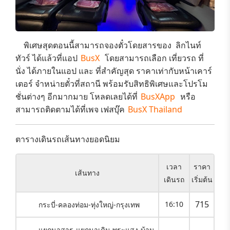
พิเศษสุดตอนนี้สามารถจองตั๋วโดยสารของ​
ลิกไนท์
ทัวร์
ได้แล้วที่แอป
BusX
โดยสามารถเลือก
เที่ยวรถ ที่
นั่ง
ได้ภายในแอป และ ที่สำคัญสุด
ราคาเท่ากับหน้าเคาร์
เตอร์
จำหน่ายตั๋วที่สถานี พร้อมรับสิทธิพิเศษและ
โปรโม
ชั่นต่างๆ
อีกมากมาย โหลดเลยได้ที่
BusXApp
หรือ
สามารถติดตามได้ที่เพจ เฟสบุ๊ค
BusX Thailand
ตารางเดินรถเส้นทางยอดนิยม
เวลา
ราคา
เส้นทาง
เดินรถ
เริ่มต้น
715
16:10
กระบี่-คลองท่อม-ทุ่งใหญ่-กรุงเทพ
แยกนาสาร-แยกนาเดิม-พระแสง-บ้าน