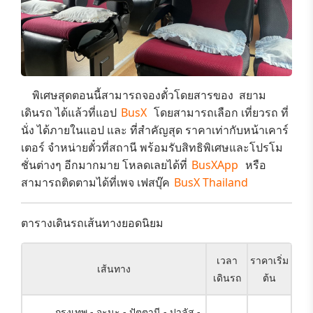
พิเศษสุดตอนนี้สามารถจองตั๋วโดยสารของ​
สยาม
เดินรถ
ได้แล้วที่แอป
BusX
โดยสามารถเลือก
เที่ยวรถ ที่
นั่ง
ได้ภายในแอป และ ที่สำคัญสุด
ราคาเท่ากับหน้าเคาร์
เตอร์
จำหน่ายตั๋วที่สถานี พร้อมรับสิทธิพิเศษและ
โปรโม
ชั่นต่างๆ
อีกมากมาย โหลดเลยได้ที่
BusXApp
หรือ
สามารถติดตามได้ที่เพจ เฟสบุ๊ค
BusX Thailand
ตารางเดินรถเส้นทางยอดนิยม
เวลา
ราคาเริ่ม
เส้นทาง
เดินรถ
ต้น
กรุงเทพ - จะนะ - ปัตตานี - ปาลัส -