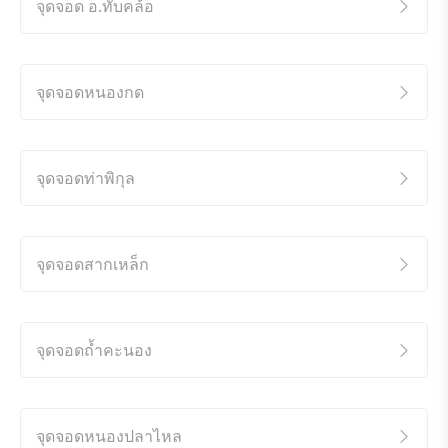
จุดจอด อ.ทับคล้อ
จุดจอดหนองกด
จุดจอดท่าพิกุล
จุดจอดสากเหล็ก
จุดจอดถ้ำคะนอง
จุดจอดหนองปลาไหล