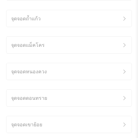
จุดจอดถ้ำแก้ว
จุดจอดแม็คโคร
จุดจอดหนองควง
จุดจอดดอนทราย
จุดจอดเขาย้อย